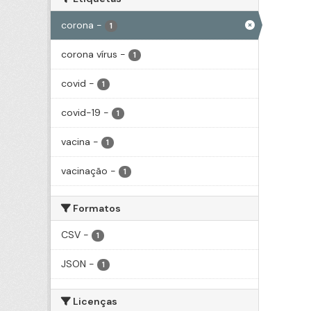
corona
-
1
corona vírus
-
1
covid
-
1
covid-19
-
1
vacina
-
1
vacinação
-
1
Formatos
CSV
-
1
JSON
-
1
Licenças