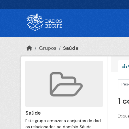
Ir para o conteúdo principal
Grupos
Saúde
1 
Saúde
Etiqu
Este grupo armazena conjuntos de dad
os relacionados ao domínio Sáude.