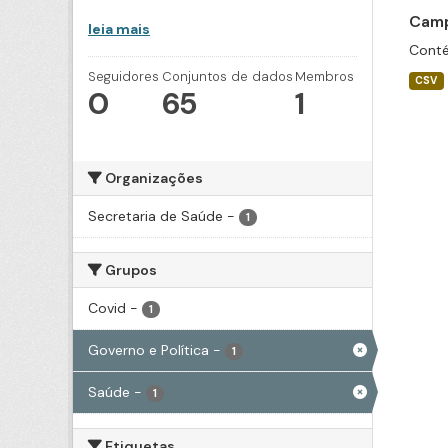
Camp
leia mais
Conté
Seguidores
Conjuntos de dados
Membros
CSV
0
65
1
Organizações
Secretaria de Saúde
-
1
Grupos
Covid
-
1
Governo e Política
-
1
Saúde
-
1
Etiquetas