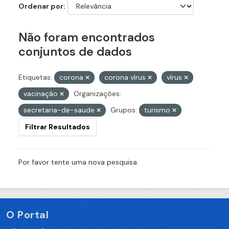
Ordenar por
Não foram encontrados
conjuntos de dados
Etiquetas:
corona
corona vírus
vírus
vacinação
Organizações:
secretaria-de-saude
Grupos:
turismo
Filtrar Resultados
Por favor tente uma nova pesquisa.
O Portal