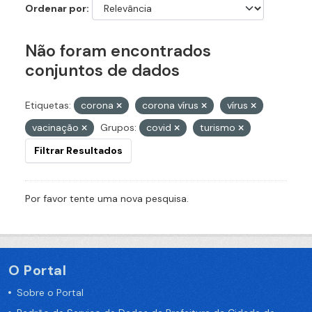
Ordenar por
Não foram encontrados
conjuntos de dados
Etiquetas:
corona
corona vírus
vírus
vacinação
Grupos:
covid
turismo
Filtrar Resultados
Por favor tente uma nova pesquisa.
O Portal
Sobre o Portal