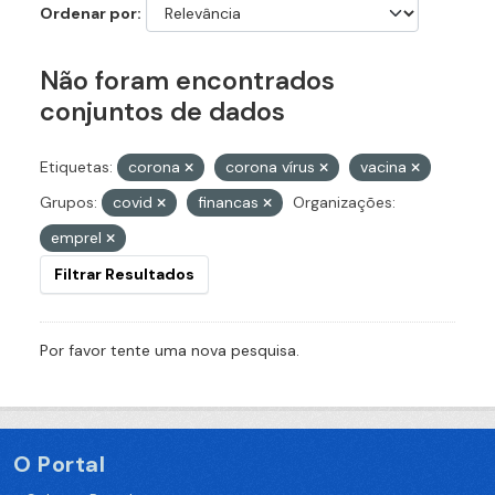
Ordenar por
Não foram encontrados
conjuntos de dados
Etiquetas:
corona
corona vírus
vacina
Grupos:
covid
financas
Organizações:
emprel
Filtrar Resultados
Por favor tente uma nova pesquisa.
O Portal