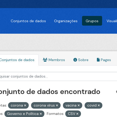
Conjuntos de dados
Organizações
Grupos
Visua
Conjuntos de dados
Membros
Sobre
Pages
conjunto de dados encontrado
etas:
corona
corona vírus
vacina
covid
s:
Governo e Política
Formatos:
CSV