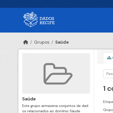
Ir para o conteúdo principal
Grupos
Saúde
1 
Saúde
Etiqu
Este grupo armazena conjuntos de dad
Grupo
os relacionados ao domínio Sáude.