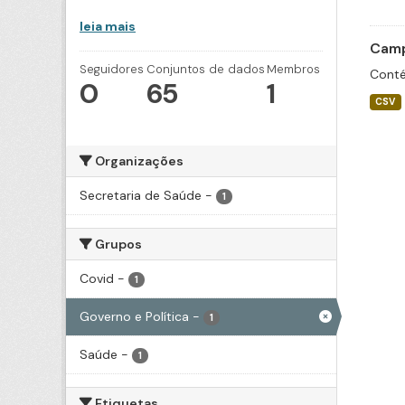
leia mais
Camp
Seguidores
Conjuntos de dados
Membros
Conté
0
65
1
CSV
Organizações
Secretaria de Saúde
-
1
Grupos
Covid
-
1
Governo e Política
-
1
Saúde
-
1
Etiquetas