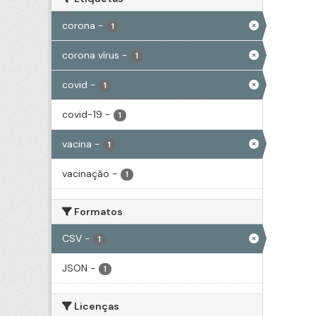
corona
-
1
corona vírus
-
1
covid
-
1
covid-19
-
1
vacina
-
1
vacinação
-
1
Formatos
CSV
-
1
JSON
-
1
Licenças