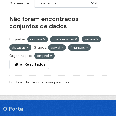
Ordenar por
Não foram encontrados
conjuntos de dados
Etiquetas:
corona
corona vírus
vacina
datasus
Grupos:
covid
financas
Organizações:
emprel
Filtrar Resultados
Por favor tente uma nova pesquisa.
O Portal