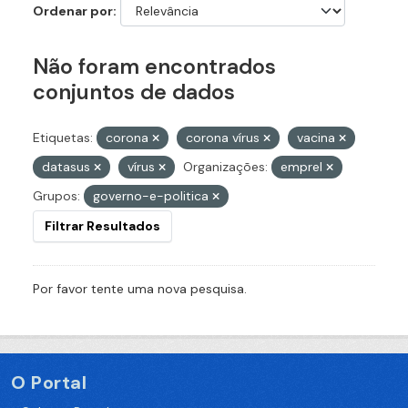
Ordenar por
Não foram encontrados
conjuntos de dados
Etiquetas:
corona
corona vírus
vacina
datasus
vírus
Organizações:
emprel
Grupos:
governo-e-politica
Filtrar Resultados
Por favor tente uma nova pesquisa.
O Portal