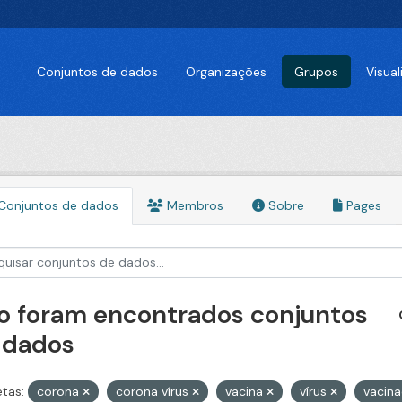
Conjuntos de dados
Organizações
Grupos
Visua
Conjuntos de dados
Membros
Sobre
Pages
o foram encontrados conjuntos
 dados
etas:
corona
corona vírus
vacina
vírus
vacin