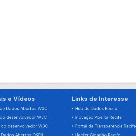
is e Vídeos
Links de Interesse
 de Dados Abertos W3C
Hub de Dados Recife
 do desenvolvedor W3C
Inovação Aberta Recife
a do desenvolvedor W3C
Portal da Transparência Recife
e Dados Abertos OKFN
Hacker Cidadão Recife