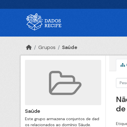
Ir para o conteúdo principal
Grupos
Saúde
Nã
de
Saúde
Este grupo armazena conjuntos de dad
Etiqu
os relacionados ao domínio Sáude.