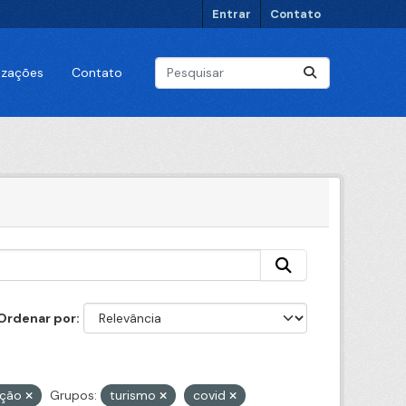
Entrar
Contato
lizações
Contato
Ordenar por
ação
Grupos:
turismo
covid