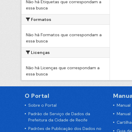
Não há Etiquetas que correspondam a
essa busca
Formatos
Não há Formatos que correspondam a
essa busca
Licenças
Não há Licenças que correspondam a
essa busca
O Portal
Manua
Sobre o Portal
Manual
Padrão de Serviço de Dados da
Manual
Prefeitura da Cidade de Recife
Cartilh
Padrões de Publicação dos Dados no
Guia d