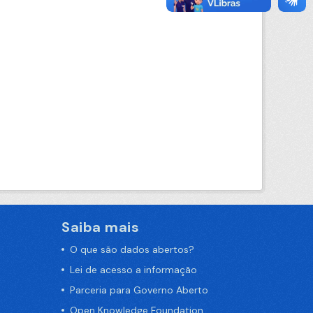
Saiba mais
O que são dados abertos?
Lei de acesso a informação
Parceria para Governo Aberto
Open Knowledge Foundation