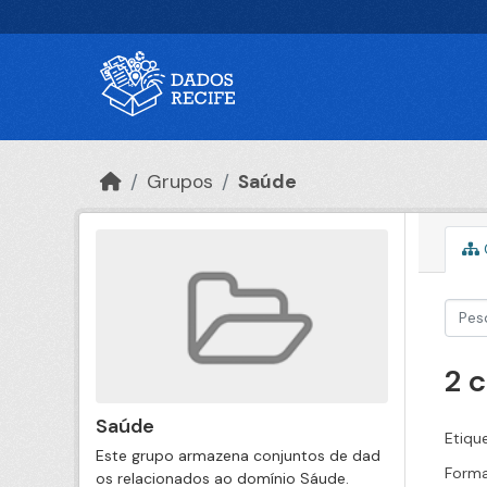
Ir para o conteúdo principal
Grupos
Saúde
2 
Saúde
Etiqu
Este grupo armazena conjuntos de dad
Forma
os relacionados ao domínio Sáude.