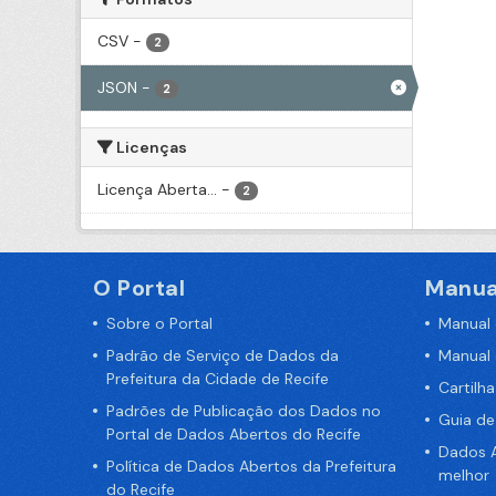
CSV
-
2
JSON
-
2
Licenças
Licença Aberta...
-
2
O Portal
Manua
Sobre o Portal
Manual
Padrão de Serviço de Dados da
Manual
Prefeitura da Cidade de Recife
Cartilh
Padrões de Publicação dos Dados no
Guia d
Portal de Dados Abertos do Recife
Dados A
Política de Dados Abertos da Prefeitura
melhor
do Recife