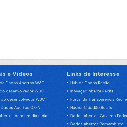
is e Vídeos
Links de Interesse
 de Dados Abertos W3C
Hub de Dados Recife
 do desenvolvedor W3C
Inovação Aberta Recife
a do desenvolvedor W3C
Portal da Transparência Recife
e Dados Abertos OKFN
Hacker Cidadão Recife
bertos para um dia a dia
Dados Abertos Governo Feder
Dados Abertos Pernambuco