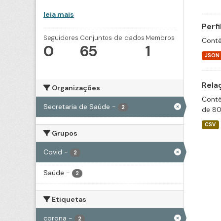
leia mais
Perf
Seguidores
Conjuntos de dados
Membros
Conté
0
65
1
JSON
Rela
Organizações
Conté
Secretaria de Saúde
-
2
de 80
CSV
Grupos
Covid
-
2
Saúde
-
2
Etiquetas
corona
-
2