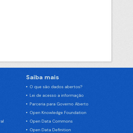
Saiba mais
O que são dados abertos?
Lei de acesso a informação
Parceria para Governo Aberto
Open Knowledge Foundation
al
Open Data Commons
Open Data Definition