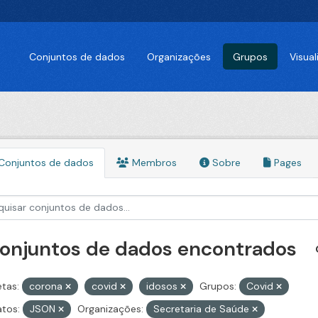
Conjuntos de dados
Organizações
Grupos
Visua
Conjuntos de dados
Membros
Sobre
Pages
conjuntos de dados encontrados
etas:
corona
covid
idosos
Grupos:
Covid
tos:
JSON
Organizações:
Secretaria de Saúde