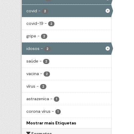
covid
-
2
covid-19
-
2
gripe
-
2
idosos
-
2
saúde
-
2
vacina
-
2
vírus
-
2
astrazenica
-
1
corona vírus
-
1
Mostrar mais Etiquetas
Formatos