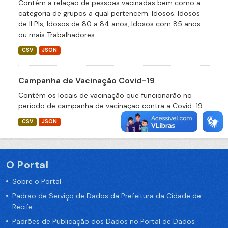
Contém a relação de pessoas vacinadas bem como a
categoria de grupos a qual pertencem. Idosos: Idosos
de ILPIs, Idosos de 80 a 84 anos, Idosos com 85 anos
ou mais Trabalhadores...
CSV
JSON
Campanha de Vacinação Covid-19
Contém os locais de vacinação que funcionarão no
período de campanha de vacinação contra a Covid-19
CSV
JSON
O Portal
Sobre o Portal
Padrão de Serviço de Dados da Prefeitura da Cidade de
Recife
Padrões de Publicação dos Dados no Portal de Dados