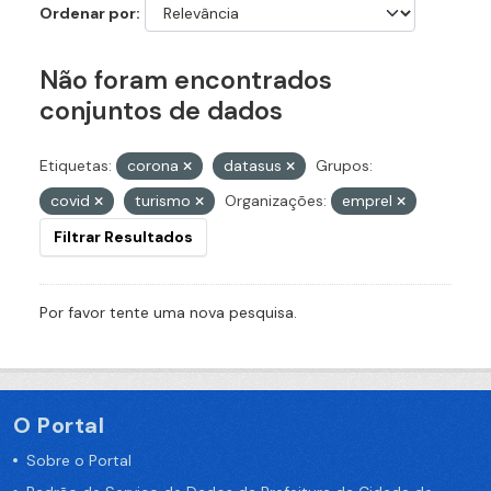
Ordenar por
Não foram encontrados
conjuntos de dados
Etiquetas:
corona
datasus
Grupos:
covid
turismo
Organizações:
emprel
Filtrar Resultados
Por favor tente uma nova pesquisa.
O Portal
Sobre o Portal