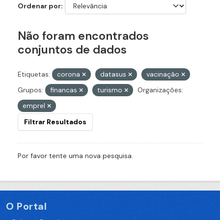
Ordenar por
Não foram encontrados
conjuntos de dados
Etiquetas:
corona
datasus
vacinação
Grupos:
financas
turismo
Organizações:
emprel
Filtrar Resultados
Por favor tente uma nova pesquisa.
O Portal