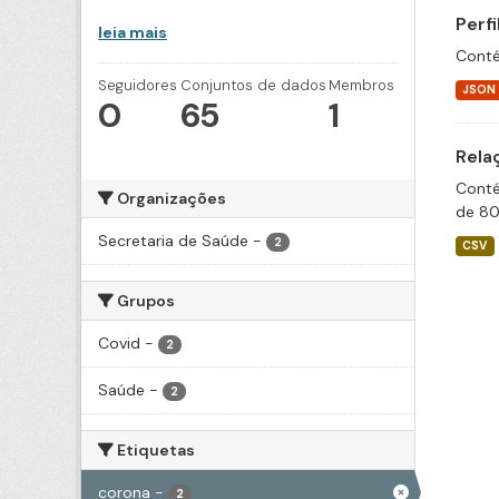
Perf
leia mais
Conté
Seguidores
Conjuntos de dados
Membros
JSON
0
65
1
Rela
Conté
Organizações
de 80
Secretaria de Saúde
-
2
CSV
Grupos
Covid
-
2
Saúde
-
2
Etiquetas
corona
-
2