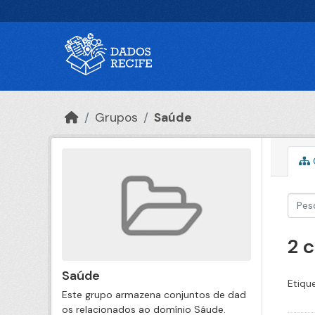
Ir para o conteúdo principal
Grupos
Saúde
2 
Saúde
Etiqu
Este grupo armazena conjuntos de dad
os relacionados ao domínio Sáude.