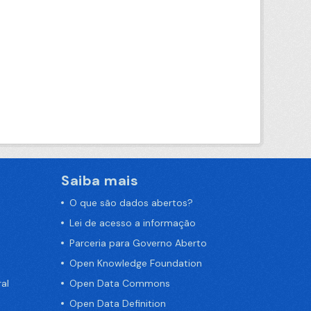
Saiba mais
O que são dados abertos?
Lei de acesso a informação
Parceria para Governo Aberto
Open Knowledge Foundation
al
Open Data Commons
Open Data Definition