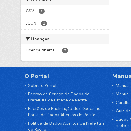
CSV
-
2
JSON
-
2
Licenças
Licença Aberta...
-
2
O Portal
Manua
Sobre o Portal
Manual
Padrão de Serviço de Dados da
Manual
Prefeitura da Cidade de Recife
Cartilh
Padrões de Publicação dos Dados no
Guia d
Portal de Dados Abertos do Recife
Dados A
Política de Dados Abertos da Prefeitura
melhor
do Recife