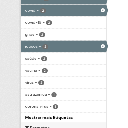
covid
-
2
covid-19
-
2
gripe
-
2
idosos
-
2
saúde
-
2
vacina
-
2
vírus
-
2
astrazenica
-
1
corona vírus
-
1
Mostrar mais Etiquetas
Formatos