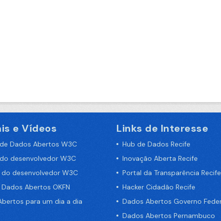
is e Vídeos
Links de Interesse
 de Dados Abertos W3C
Hub de Dados Recife
 do desenvolvedor W3C
Inovação Aberta Recife
a do desenvolvedor W3C
Portal da Transparência Recife
e Dados Abertos OKFN
Hacker Cidadão Recife
bertos para um dia a dia
Dados Abertos Governo Feder
Dados Abertos Pernambuco