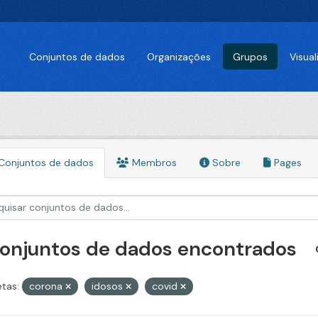
Conjuntos de dados
Organizações
Grupos
Visua
Conjuntos de dados
Membros
Sobre
Pages
conjuntos de dados encontrados
etas:
corona
idosos
covid