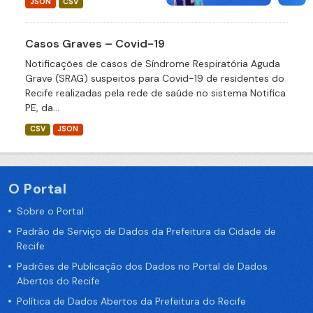
JSON
CSV
Casos Graves – Covid-19
Notificações de casos de Síndrome Respiratória Aguda
Grave (SRAG) suspeitos para Covid-19 de residentes do
Recife realizadas pela rede de saúde no sistema Notifica
PE, da...
CSV
JSON
O Portal
Sobre o Portal
Padrão de Serviço de Dados da Prefeitura da Cidade de
Recife
Padrões de Publicação dos Dados no Portal de Dados
Abertos do Recife
Política de Dados Abertos da Prefeitura do Recife