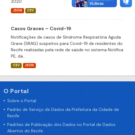
2020
JSON
CSV
Casos Graves – Covid-19
Notificações de casos de Síndrome Respiratória Aguda
Grave (SRAG) suspeitos para Covid-19 de residentes do
Recife realizadas pela rede de saúde no sistema Notifica
PE, da...
CSV
JSON
O Portal
Sobre o Portal
Padrão de Serviço de Dados da Prefeitura da Cidade de
Recife
Padrões de Publicação dos Dados no Portal de Dados
Abertos do Recife