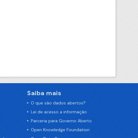
Saiba mais
O que são dados abertos?
Lei de acesso a informação
Parceria para Governo Aberto
Open Knowledge Foundation