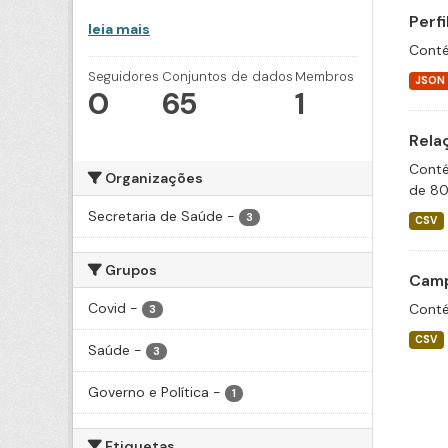
Perf
leia mais
Conté
Seguidores
Conjuntos de dados
Membros
JSON
0
65
1
Rela
Conté
Organizações
de 80
Secretaria de Saúde
-
3
CSV
Grupos
Camp
Covid
-
Conté
3
CSV
Saúde
-
3
Governo e Política
-
1
Etiquetas