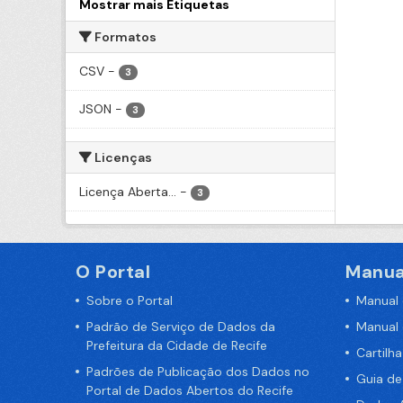
Mostrar mais Etiquetas
Formatos
CSV
-
3
JSON
-
3
Licenças
Licença Aberta...
-
3
O Portal
Manua
Sobre o Portal
Manual
Padrão de Serviço de Dados da
Manual
Prefeitura da Cidade de Recife
Cartilh
Padrões de Publicação dos Dados no
Guia d
Portal de Dados Abertos do Recife