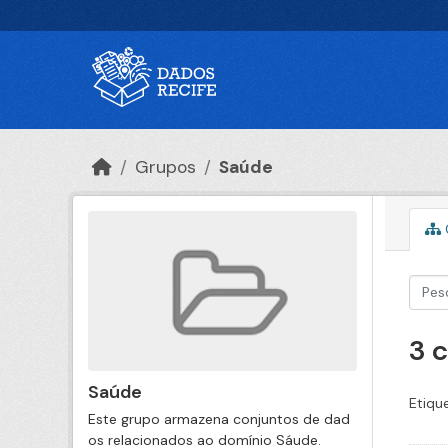
Ir para o conteúdo principal
Grupos
Saúde
3 
Saúde
Etiqu
Este grupo armazena conjuntos de dad
os relacionados ao domínio Sáude.