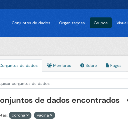
Conjuntos de dados
Organizações
Grupos
Visua
Conjuntos de dados
Membros
Sobre
Pages
conjuntos de dados encontrados
etas:
corona
vacina