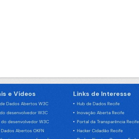
is e Vídeos
Links de Interesse
 de Dados Abertos W3C
Hub de Dados Recife
 do desenvolvedor W3C
Inovação Aberta Recife
a do desenvolvedor W3C
Portal da Transparência Recife
e Dados Abertos OKFN
Hacker Cidadão Recife