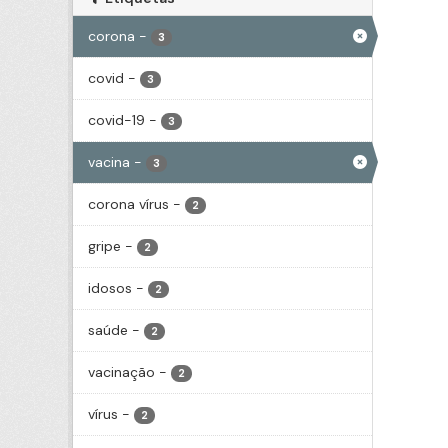
corona
-
3
covid
-
3
covid-19
-
3
vacina
-
3
corona vírus
-
2
gripe
-
2
idosos
-
2
saúde
-
2
vacinação
-
2
vírus
-
2