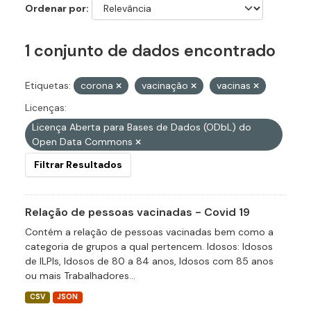
Ordenar por
1 conjunto de dados encontrado
Etiquetas:
corona
vacinação
vacinas
Licenças:
Licença Aberta para Bases de Dados (ODbL) do
Open Data Commons
Filtrar Resultados
Relação de pessoas vacinadas - Covid 19
Contém a relação de pessoas vacinadas bem como a
categoria de grupos a qual pertencem. Idosos: Idosos
de ILPIs, Idosos de 80 a 84 anos, Idosos com 85 anos
ou mais Trabalhadores...
CSV
JSON