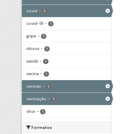
covid
-
1
covid-19
-
1
gripe
-
1
idosos
-
1
saúde
-
1
vacina
-
1
vacinas
-
1
vacinação
-
1
vírus
-
1
Formatos