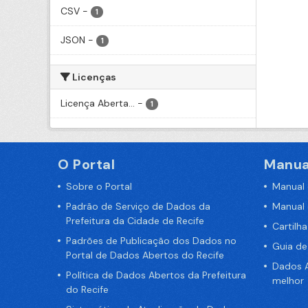
CSV
-
1
JSON
-
1
Licenças
Licença Aberta...
-
1
O Portal
Manua
Sobre o Portal
Manual
Padrão de Serviço de Dados da
Manual
Prefeitura da Cidade de Recife
Cartilh
Padrões de Publicação dos Dados no
Guia d
Portal de Dados Abertos do Recife
Dados A
Política de Dados Abertos da Prefeitura
melhor
do Recife