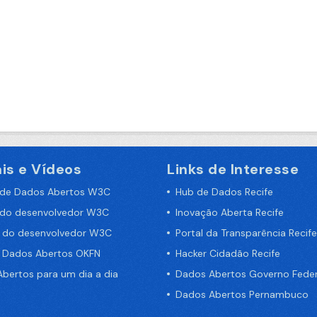
is e Vídeos
Links de Interesse
 de Dados Abertos W3C
Hub de Dados Recife
 do desenvolvedor W3C
Inovação Aberta Recife
a do desenvolvedor W3C
Portal da Transparência Recife
e Dados Abertos OKFN
Hacker Cidadão Recife
bertos para um dia a dia
Dados Abertos Governo Feder
Dados Abertos Pernambuco