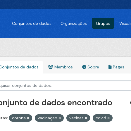
Conjuntos de dados
Organizações
Grupos
Visua
Conjuntos de dados
Membros
Sobre
Pages
conjunto de dados encontrado
etas:
corona
vacinação
vacinas
covid