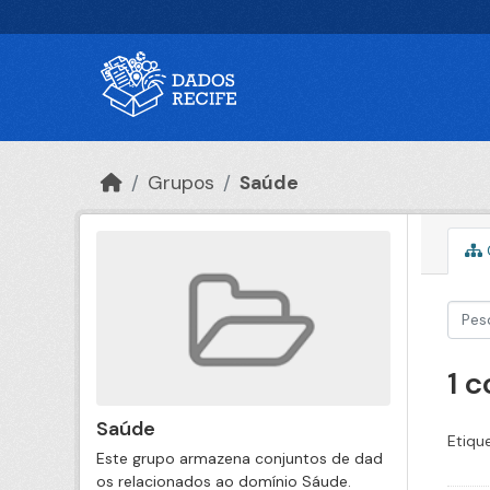
Ir para o conteúdo principal
Grupos
Saúde
1 
Saúde
Etiqu
Este grupo armazena conjuntos de dad
os relacionados ao domínio Sáude.