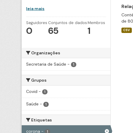
Rela
leia mais
Conté
de 80
Seguidores
Conjuntos de dados
Membros
0
65
1
CSV
Organizações
Secretaria de Saúde
-
1
Grupos
Covid
-
1
Saúde
-
1
Etiquetas
corona
-
1