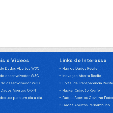
is e Vídeos
Links de Interesse
 de Dados Abertos W3C
Hub de Dados Recife
 do desenvolvedor W3C
Inovação Aberta Recife
a do desenvolvedor W3C
Portal da Transparência Recife
e Dados Abertos OKFN
Hacker Cidadão Recife
bertos para um dia a dia
Dados Abertos Governo Feder
Dados Abertos Pernambuco