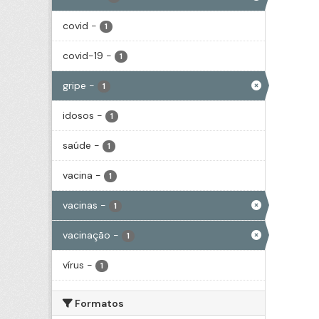
covid
-
1
covid-19
-
1
gripe
-
1
idosos
-
1
saúde
-
1
vacina
-
1
vacinas
-
1
vacinação
-
1
vírus
-
1
Formatos