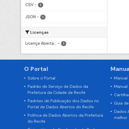
CSV
-
1
JSON
-
1
Licenças
Licença Aberta...
-
1
O Portal
Manua
Sobre o Portal
Manual
Padrão de Serviço de Dados da
Manual
Prefeitura da Cidade de Recife
Cartilh
Padrões de Publicação dos Dados no
Guia d
Portal de Dados Abertos do Recife
Dados A
Política de Dados Abertos da Prefeitura
melhor
do Recife