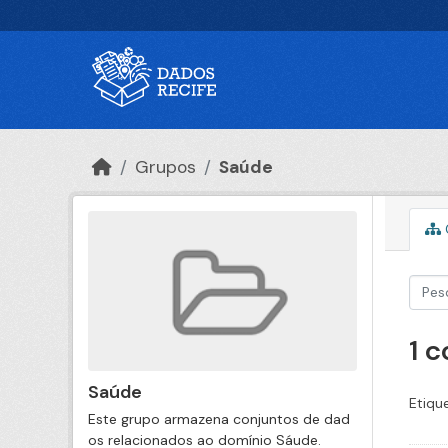
Ir para o conteúdo principal
Grupos
Saúde
1 
Saúde
Etiqu
Este grupo armazena conjuntos de dad
os relacionados ao domínio Sáude.