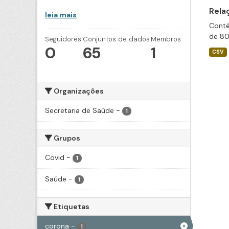
Rela
leia mais
Conté
de 80
Seguidores
Conjuntos de dados
Membros
0
65
1
CSV
Organizações
Secretaria de Saúde
-
1
Grupos
Covid
-
1
Saúde
-
1
Etiquetas
corona
-
1