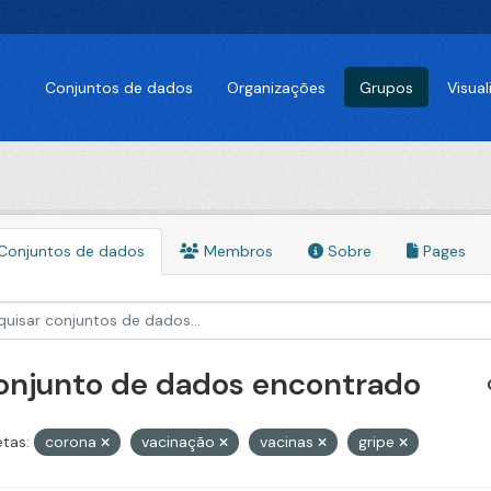
Conjuntos de dados
Organizações
Grupos
Visua
Conjuntos de dados
Membros
Sobre
Pages
conjunto de dados encontrado
etas:
corona
vacinação
vacinas
gripe