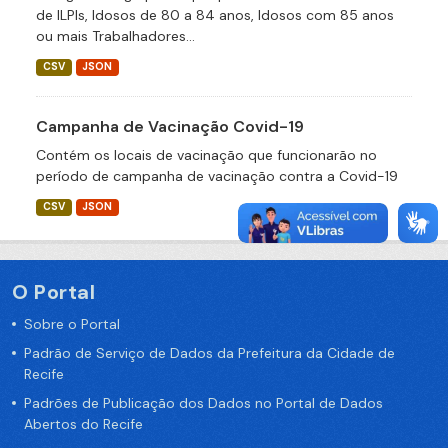
de ILPIs, Idosos de 80 a 84 anos, Idosos com 85 anos
ou mais Trabalhadores...
CSV
JSON
Campanha de Vacinação Covid-19
Contém os locais de vacinação que funcionarão no
período de campanha de vacinação contra a Covid-19
CSV
JSON
O Portal
Sobre o Portal
Padrão de Serviço de Dados da Prefeitura da Cidade de
Recife
Padrões de Publicação dos Dados no Portal de Dados
Abertos do Recife