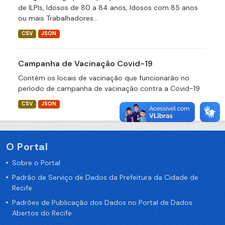
de ILPIs, Idosos de 80 a 84 anos, Idosos com 85 anos
ou mais Trabalhadores...
CSV
JSON
Campanha de Vacinação Covid-19
Contém os locais de vacinação que funcionarão no
período de campanha de vacinação contra a Covid-19
CSV
JSON
O Portal
Sobre o Portal
Padrão de Serviço de Dados da Prefeitura da Cidade de
Recife
Padrões de Publicação dos Dados no Portal de Dados
Abertos do Recife