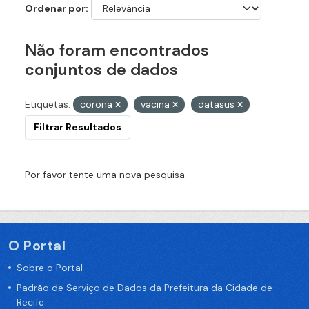
Ordenar por
Não foram encontrados
conjuntos de dados
Etiquetas:
corona
vacina
datasus
Filtrar Resultados
Por favor tente uma nova pesquisa.
O Portal
Sobre o Portal
Padrão de Serviço de Dados da Prefeitura da Cidade de
Recife