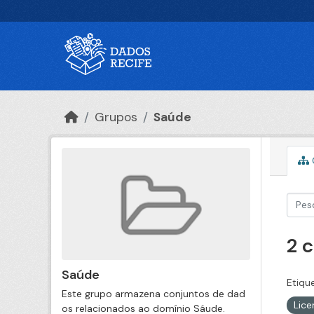
Ir para o conteúdo principal
Grupos
Saúde
2 
Saúde
Etiqu
Este grupo armazena conjuntos de dad
Lic
os relacionados ao domínio Sáude.