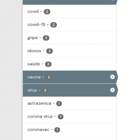
covid
-
2
covid-19
-
2
gripe
-
2
idosos
-
2
saúde
-
2
vacina
-
2
vírus
-
2
astrazenica
-
1
corona vírus
-
1
coronavac
-
1