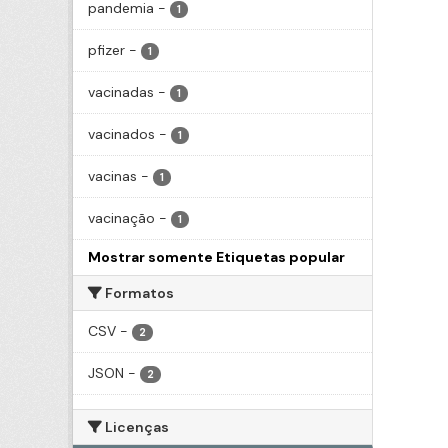
pandemia
-
1
pfizer
-
1
vacinadas
-
1
vacinados
-
1
vacinas
-
1
vacinação
-
1
Mostrar somente Etiquetas popular
Formatos
CSV
-
2
JSON
-
2
Licenças