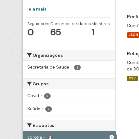
leia mais
Perf
Seguidores
Conjuntos de dados
Membros
Conté
0
65
1
JSON
Rela
Organizações
Conté
Secretaria de Saúde
-
2
de 80
CSV
Grupos
Covid
-
2
Saúde
-
2
Etiquetas
corona
-
2