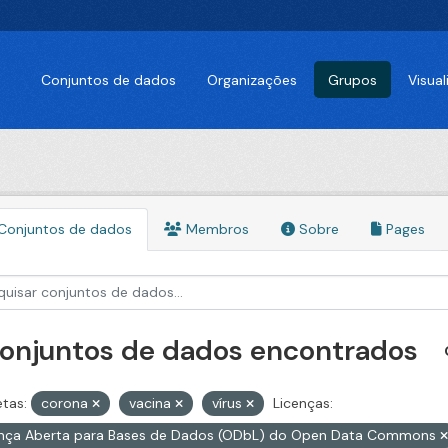
Conjuntos de dados
Organizações
Grupos
Visua
Conjuntos de dados
Membros
Sobre
Pages
conjuntos de dados encontrados
etas:
corona
vacina
vírus
Licenças:
ença Aberta para Bases de Dados (ODbL) do Open Data Commons