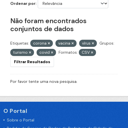
Ordenar por
Não foram encontrados
conjuntos de dados
Etiquetas:
corona
vacina
vírus
Grupos:
turismo
covid
Formatos:
CSV
Filtrar Resultados
Por favor tente uma nova pesquisa.
O Portal
Sobre o Portal