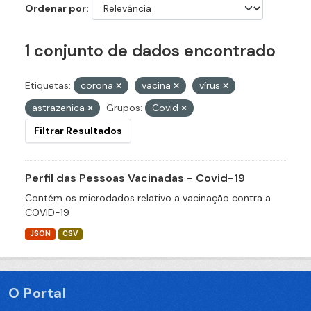
Ordenar por
1 conjunto de dados encontrado
Etiquetas:
corona
vacina
vírus
astrazenica
Grupos:
Covid
Filtrar Resultados
Perfil das Pessoas Vacinadas - Covid-19
Contém os microdados relativo a vacinação contra a
COVID-19
JSON
CSV
O Portal