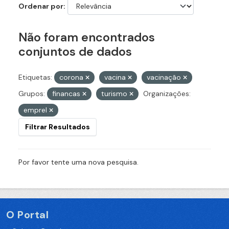
Ordenar por
Não foram encontrados
conjuntos de dados
Etiquetas:
corona
vacina
vacinação
Grupos:
financas
turismo
Organizações:
emprel
Filtrar Resultados
Por favor tente uma nova pesquisa.
O Portal