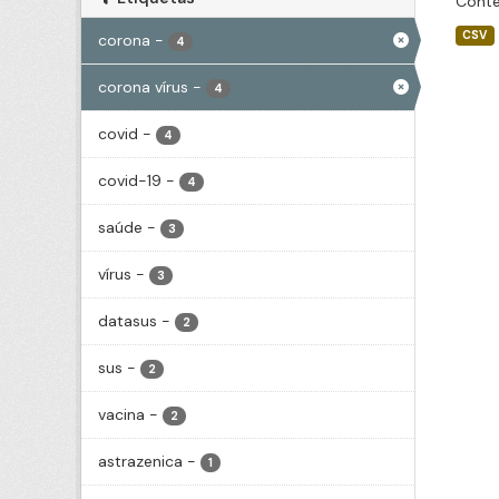
Conté
CSV
corona
-
4
corona vírus
-
4
covid
-
4
covid-19
-
4
saúde
-
3
vírus
-
3
datasus
-
2
sus
-
2
vacina
-
2
astrazenica
-
1