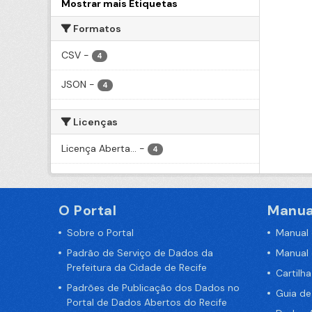
Mostrar mais Etiquetas
Formatos
CSV
-
4
JSON
-
4
Licenças
Licença Aberta...
-
4
O Portal
Manua
Sobre o Portal
Manual
Padrão de Serviço de Dados da
Manual
Prefeitura da Cidade de Recife
Cartilh
Padrões de Publicação dos Dados no
Guia d
Portal de Dados Abertos do Recife