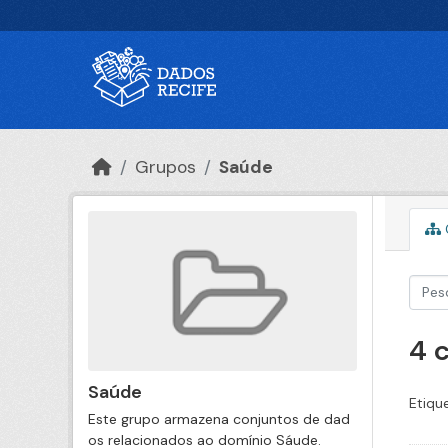
Ir para o conteúdo principal
Grupos
Saúde
4 
Saúde
Etiqu
Este grupo armazena conjuntos de dad
os relacionados ao domínio Sáude.