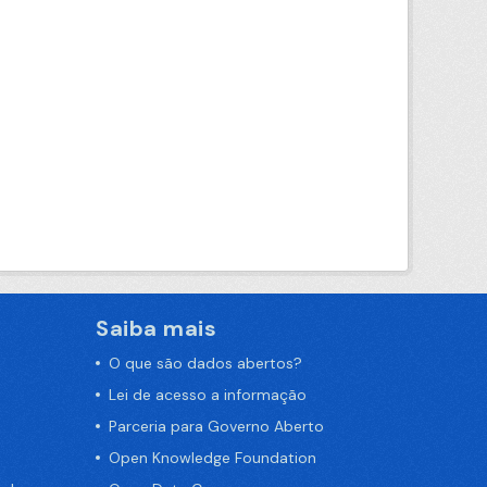
Saiba mais
O que são dados abertos?
Lei de acesso a informação
Parceria para Governo Aberto
Open Knowledge Foundation