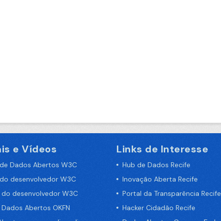
is e Vídeos
Links de Interesse
 de Dados Abertos W3C
Hub de Dados Recife
 do desenvolvedor W3C
Inovação Aberta Recife
a do desenvolvedor W3C
Portal da Transparência Recife
e Dados Abertos OKFN
Hacker Cidadão Recife