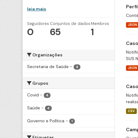
Perf
leia mais
Conté
Seguidores
Conjuntos de dados
Membros
JSON
0
65
1
Caso
Notif
Organizações
SUS N
Secretaria de Saúde
-
4
JSON
Grupos
Caso
Covid
-
Notif
4
realiz
Saúde
-
4
CSV
Governo e Política
-
1
Camp
Etiquetas