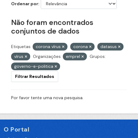
Ordenar por
Não foram encontrados
conjuntos de dados
Etiquetas:
corona vírus
corona
datasus
vírus
Organizações:
emprel
Grupos:
governo-e-politica
Filtrar Resultados
Por favor tente uma nova pesquisa.
O Portal