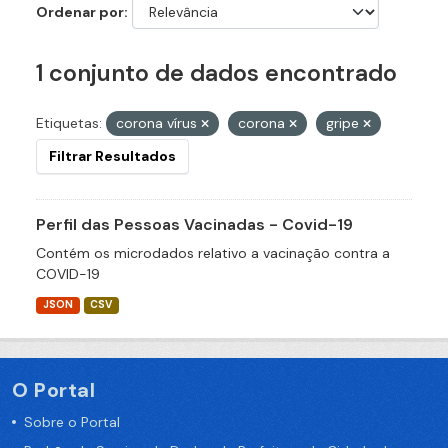
Ordenar por
1 conjunto de dados encontrado
Etiquetas:
corona vírus
corona
gripe
Filtrar Resultados
Perfil das Pessoas Vacinadas - Covid-19
Contém os microdados relativo a vacinação contra a
COVID-19
JSON
CSV
O Portal
Sobre o Portal