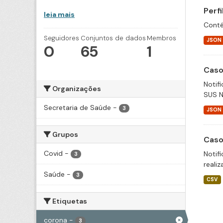
Perf
leia mais
Conté
Seguidores
Conjuntos de dados
Membros
JSON
0
65
1
Caso
Notif
Organizações
SUS N
Secretaria de Saúde
-
3
JSON
Grupos
Caso
Covid
-
Notif
3
realiz
Saúde
-
3
CSV
Etiquetas
corona
-
3