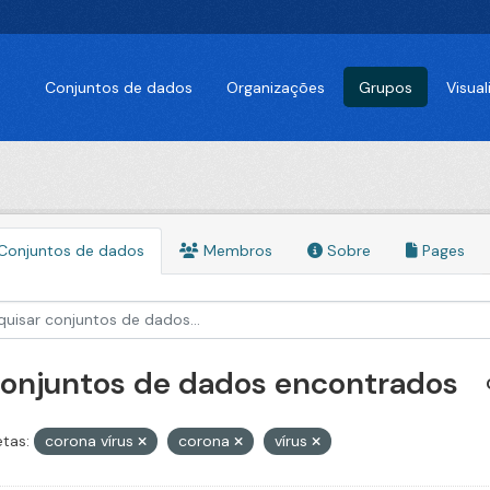
Conjuntos de dados
Organizações
Grupos
Visua
Conjuntos de dados
Membros
Sobre
Pages
conjuntos de dados encontrados
etas:
corona vírus
corona
vírus