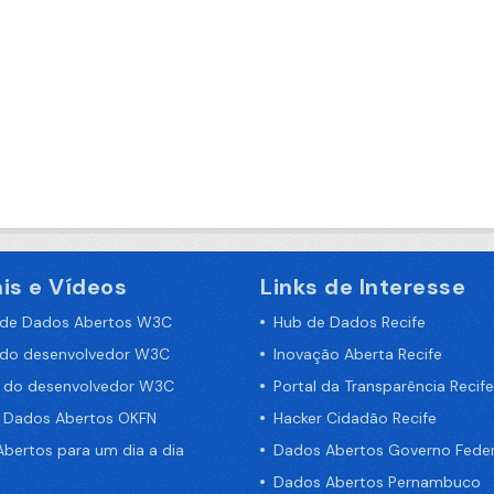
is e Vídeos
Links de Interesse
 de Dados Abertos W3C
Hub de Dados Recife
 do desenvolvedor W3C
Inovação Aberta Recife
a do desenvolvedor W3C
Portal da Transparência Recife
e Dados Abertos OKFN
Hacker Cidadão Recife
bertos para um dia a dia
Dados Abertos Governo Feder
Dados Abertos Pernambuco