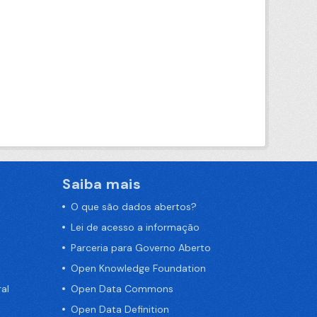
Saiba mais
O que são dados abertos?
Lei de acesso a informação
Parceria para Governo Aberto
Open Knowledge Foundation
al
Open Data Commons
Open Data Definition