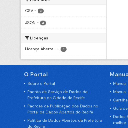
CSV
-
3
JSON
-
3
Licenças
Licença Aberta...
-
3
O Portal
Manua
Sobre o Portal
Manual
Padrão de Serviço de Dados da
Manual
Prefeitura da Cidade de Recife
Cartilh
Padrões de Publicação dos Dados no
Guia d
Portal de Dados Abertos do Recife
Dados A
Política de Dados Abertos da Prefeitura
melhor
do Recife