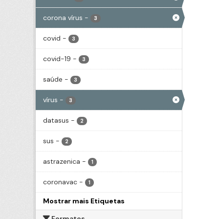
corona vírus
-
3
covid
-
3
covid-19
-
3
saúde
-
3
vírus
-
3
datasus
-
2
sus
-
2
astrazenica
-
1
coronavac
-
1
Mostrar mais Etiquetas
Formatos