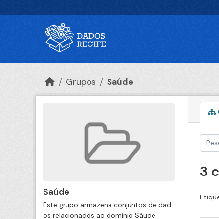
Ir para o conteúdo principal
Grupos
Saúde
3 
Saúde
Etiqu
Este grupo armazena conjuntos de dad
os relacionados ao domínio Sáude.