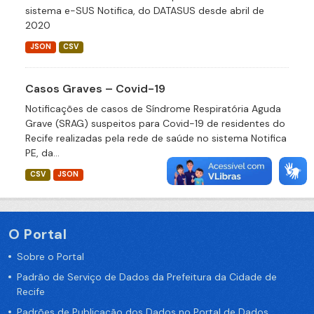
sistema e-SUS Notifica, do DATASUS desde abril de
2020
JSON
CSV
Casos Graves – Covid-19
Notificações de casos de Síndrome Respiratória Aguda
Grave (SRAG) suspeitos para Covid-19 de residentes do
Recife realizadas pela rede de saúde no sistema Notifica
PE, da...
CSV
JSON
O Portal
Sobre o Portal
Padrão de Serviço de Dados da Prefeitura da Cidade de
Recife
Padrões de Publicação dos Dados no Portal de Dados