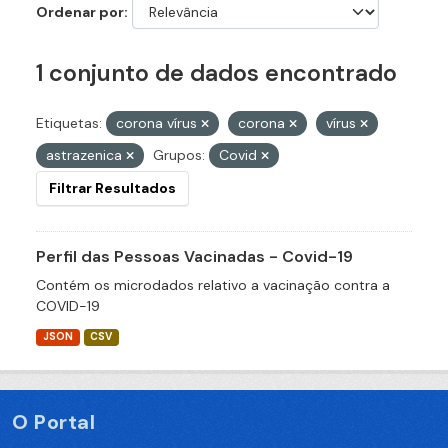
Ordenar por
1 conjunto de dados encontrado
Etiquetas:
corona vírus
corona
vírus
astrazenica
Grupos:
Covid
Filtrar Resultados
Perfil das Pessoas Vacinadas - Covid-19
Contém os microdados relativo a vacinação contra a
COVID-19
JSON
CSV
O Portal