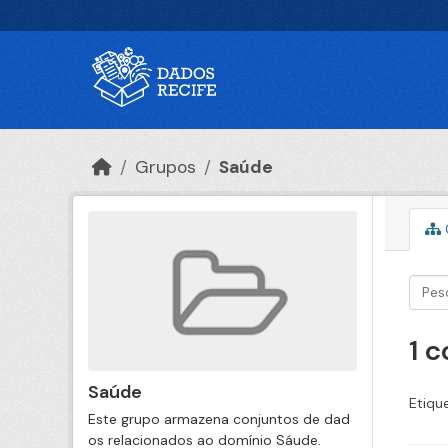
Ir para o conteúdo principal
Grupos
Saúde
1 
Saúde
Etiqu
Este grupo armazena conjuntos de dad
os relacionados ao domínio Sáude.