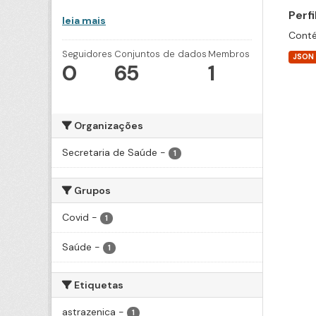
Perf
leia mais
Conté
Seguidores
Conjuntos de dados
Membros
JSON
0
65
1
Organizações
Secretaria de Saúde
-
1
Grupos
Covid
-
1
Saúde
-
1
Etiquetas
astrazenica
-
1