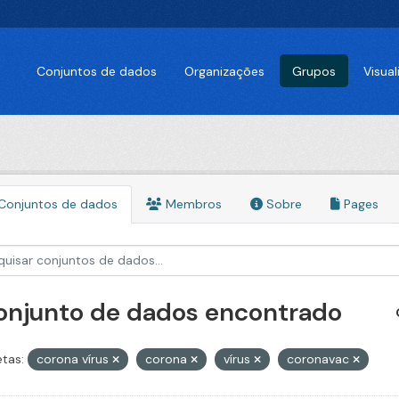
Conjuntos de dados
Organizações
Grupos
Visua
Conjuntos de dados
Membros
Sobre
Pages
conjunto de dados encontrado
etas:
corona vírus
corona
vírus
coronavac