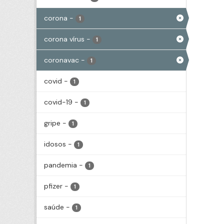
corona
-
1
corona vírus
-
1
coronavac
-
1
covid
-
1
covid-19
-
1
gripe
-
1
idosos
-
1
pandemia
-
1
pfizer
-
1
saúde
-
1