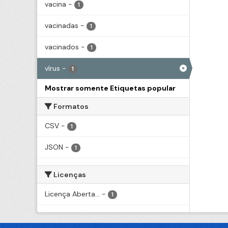
vacina
-
1
vacinadas
-
1
vacinados
-
1
vírus
-
1
Mostrar somente Etiquetas popular
Formatos
CSV
-
1
JSON
-
1
Licenças
Licença Aberta...
-
1