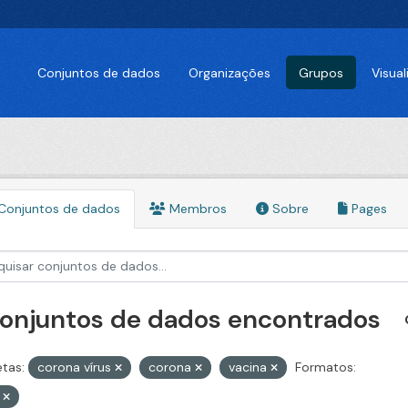
Conjuntos de dados
Organizações
Grupos
Visua
Conjuntos de dados
Membros
Sobre
Pages
conjuntos de dados encontrados
etas:
corona vírus
corona
vacina
Formatos:
V