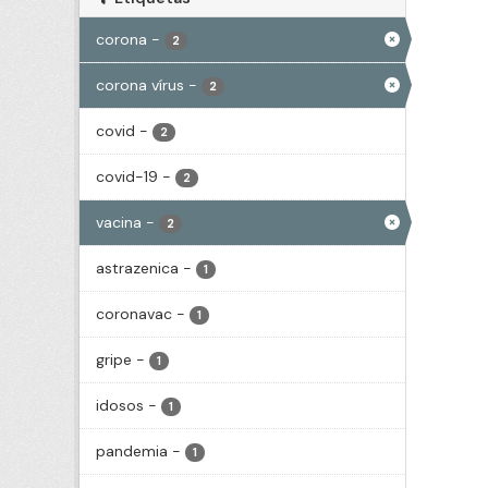
corona
-
2
corona vírus
-
2
covid
-
2
covid-19
-
2
vacina
-
2
astrazenica
-
1
coronavac
-
1
gripe
-
1
idosos
-
1
pandemia
-
1