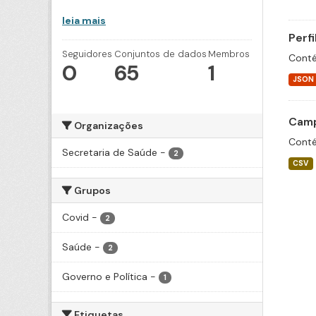
leia mais
Perf
Seguidores
Conjuntos de dados
Membros
Conté
0
65
1
JSON
Camp
Organizações
Conté
Secretaria de Saúde
-
2
CSV
Grupos
Covid
-
2
Saúde
-
2
Governo e Política
-
1
Etiquetas