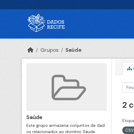
Ir para o conteúdo principal
Grupos
Saúde
2 
Saúde
Etiqu
Este grupo armazena conjuntos de dad
CS
os relacionados ao domínio Sáude.