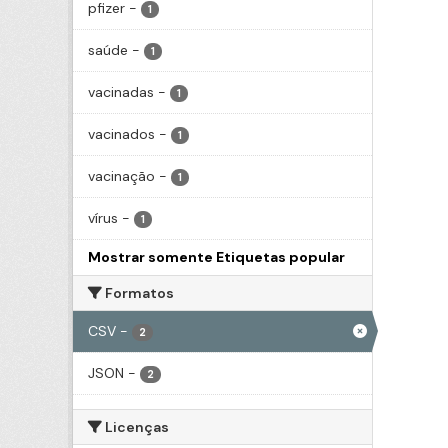
pfizer
-
1
saúde
-
1
vacinadas
-
1
vacinados
-
1
vacinação
-
1
vírus
-
1
Mostrar somente Etiquetas popular
Formatos
CSV
-
2
JSON
-
2
Licenças