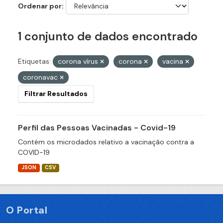
Ordenar por
1 conjunto de dados encontrado
Etiquetas:
corona vírus
corona
vacina
coronavac
Filtrar Resultados
Perfil das Pessoas Vacinadas - Covid-19
Contém os microdados relativo a vacinação contra a
COVID-19
JSON
CSV
O Portal