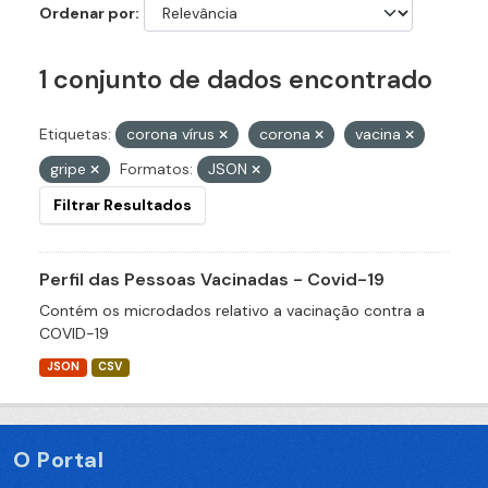
Ordenar por
1 conjunto de dados encontrado
Etiquetas:
corona vírus
corona
vacina
gripe
Formatos:
JSON
Filtrar Resultados
Perfil das Pessoas Vacinadas - Covid-19
Contém os microdados relativo a vacinação contra a
COVID-19
JSON
CSV
O Portal