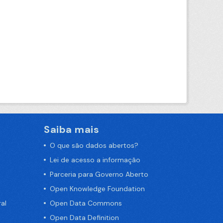
Saiba mais
O que são dados abertos?
Lei de acesso a informação
Parceria para Governo Aberto
Open Knowledge Foundation
al
Open Data Commons
Open Data Definition