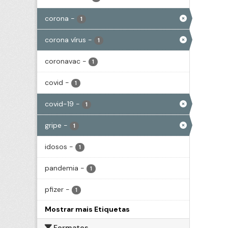
corona
-
1
corona vírus
-
1
coronavac
-
1
covid
-
1
covid-19
-
1
gripe
-
1
idosos
-
1
pandemia
-
1
pfizer
-
1
Mostrar mais Etiquetas
Formatos