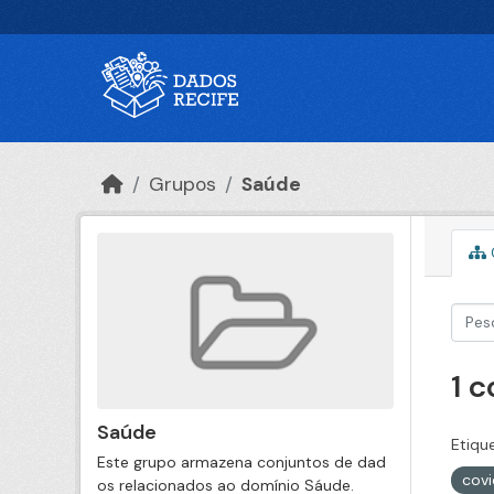
Ir para o conteúdo principal
Grupos
Saúde
1 
Saúde
Etiqu
Este grupo armazena conjuntos de dad
cov
os relacionados ao domínio Sáude.