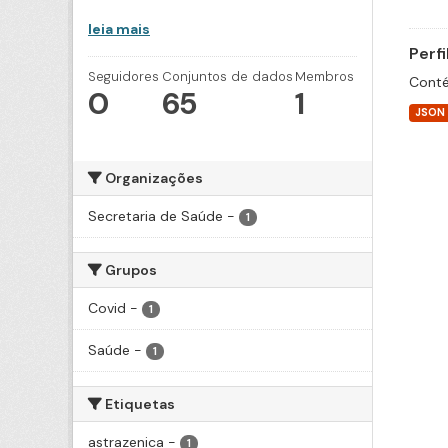
leia mais
Perf
Seguidores
Conjuntos de dados
Membros
Conté
0
65
1
JSON
Organizações
Secretaria de Saúde
-
1
Grupos
Covid
-
1
Saúde
-
1
Etiquetas
astrazenica
-
1