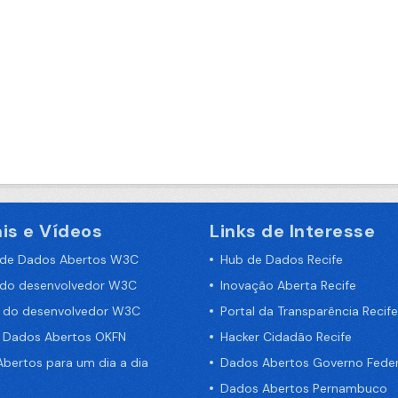
is e Vídeos
Links de Interesse
 de Dados Abertos W3C
Hub de Dados Recife
 do desenvolvedor W3C
Inovação Aberta Recife
a do desenvolvedor W3C
Portal da Transparência Recife
e Dados Abertos OKFN
Hacker Cidadão Recife
bertos para um dia a dia
Dados Abertos Governo Feder
Dados Abertos Pernambuco