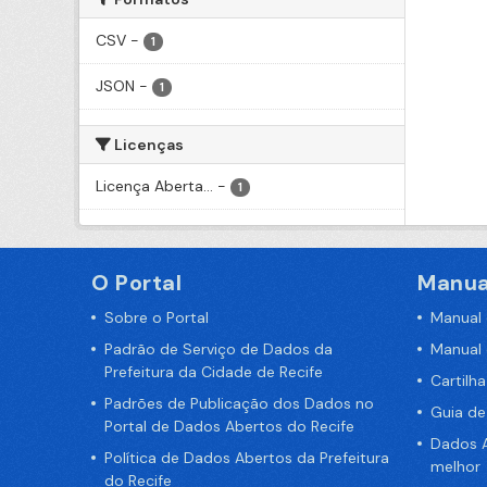
CSV
-
1
JSON
-
1
Licenças
Licença Aberta...
-
1
O Portal
Manua
Sobre o Portal
Manual
Padrão de Serviço de Dados da
Manual
Prefeitura da Cidade de Recife
Cartilh
Padrões de Publicação dos Dados no
Guia d
Portal de Dados Abertos do Recife
Dados A
Política de Dados Abertos da Prefeitura
melhor
do Recife