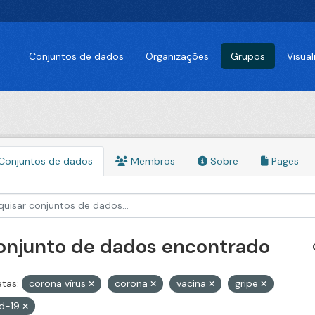
Conjuntos de dados
Organizações
Grupos
Visua
Conjuntos de dados
Membros
Sobre
Pages
conjunto de dados encontrado
etas:
corona vírus
corona
vacina
gripe
id-19