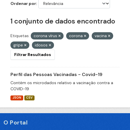
Ordenar por
1 conjunto de dados encontrado
Etiquetas:
corona vírus
corona
vacina
gripe
idosos
Filtrar Resultados
Perfil das Pessoas Vacinadas - Covid-19
Contém os microdados relativo a vacinação contra a
COVID-19
JSON
CSV
O Portal