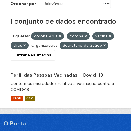
Ordenar por
1 conjunto de dados encontrado
Etiquetas:
corona vírus
corona
vacina
vírus
Organizações:
Secretaria de Saúde
Filtrar Resultados
Perfil das Pessoas Vacinadas - Covid-19
Contém os microdados relativo a vacinação contra a
COVID-19
JSON
CSV
O Portal