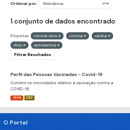
Ordenar por
1 conjunto de dados encontrado
Etiquetas:
corona vírus
corona
vacina
vírus
astrazenica
Filtrar Resultados
Perfil das Pessoas Vacinadas - Covid-19
Contém os microdados relativo a vacinação contra a
COVID-19
JSON
CSV
O Portal