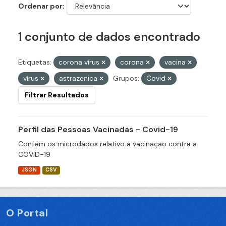
Ordenar por
1 conjunto de dados encontrado
Etiquetas:
corona vírus
corona
vacina
vírus
astrazenica
Grupos:
Covid
Filtrar Resultados
Perfil das Pessoas Vacinadas - Covid-19
Contém os microdados relativo a vacinação contra a
COVID-19
JSON
CSV
O Portal