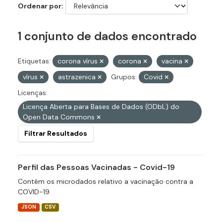
Ordenar por
1 conjunto de dados encontrado
Etiquetas:
corona vírus
corona
vacina
vírus
astrazenica
Grupos:
Covid
Licenças:
Licença Aberta para Bases de Dados (ODbL) do
Open Data Commons
Filtrar Resultados
Perfil das Pessoas Vacinadas - Covid-19
Contém os microdados relativo a vacinação contra a
COVID-19
JSON
CSV