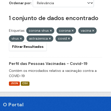
Ordenar por
1 conjunto de dados encontrado
Etiquetas:
corona vírus
corona
vacina
vírus
astrazenica
covid
Filtrar Resultados
Perfil das Pessoas Vacinadas - Covid-19
Contém os microdados relativo a vacinação contra a
COVID-19
JSON
CSV
O Portal