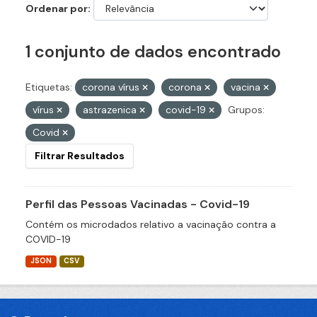
Ordenar por
1 conjunto de dados encontrado
Etiquetas:
corona vírus
corona
vacina
vírus
astrazenica
covid-19
Grupos:
Covid
Filtrar Resultados
Perfil das Pessoas Vacinadas - Covid-19
Contém os microdados relativo a vacinação contra a
COVID-19
JSON
CSV