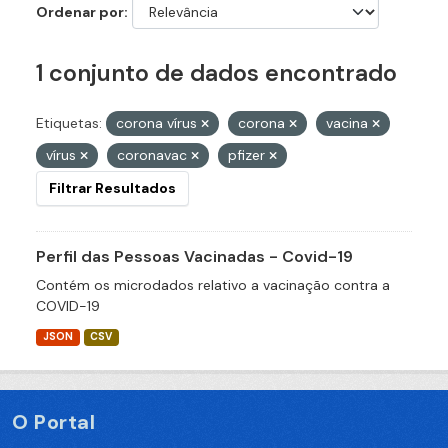
Ordenar por
1 conjunto de dados encontrado
Etiquetas:
corona vírus
corona
vacina
vírus
coronavac
pfizer
Filtrar Resultados
Perfil das Pessoas Vacinadas - Covid-19
Contém os microdados relativo a vacinação contra a
COVID-19
JSON
CSV
O Portal