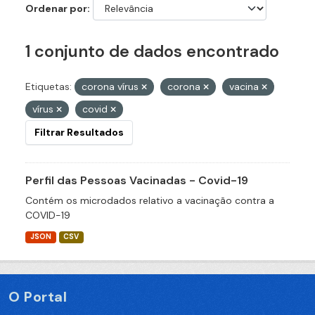
Ordenar por
1 conjunto de dados encontrado
Etiquetas:
corona vírus
corona
vacina
vírus
covid
Filtrar Resultados
Perfil das Pessoas Vacinadas - Covid-19
Contém os microdados relativo a vacinação contra a
COVID-19
JSON
CSV
O Portal