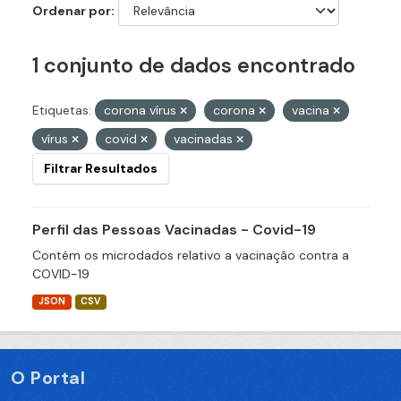
Ordenar por
1 conjunto de dados encontrado
Etiquetas:
corona vírus
corona
vacina
vírus
covid
vacinadas
Filtrar Resultados
Perfil das Pessoas Vacinadas - Covid-19
Contém os microdados relativo a vacinação contra a
COVID-19
JSON
CSV
O Portal