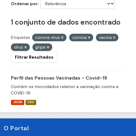
Ordenar por
1 conjunto de dados encontrado
Etiquetas:
corona vírus
corona
vacina
vírus
gripe
Filtrar Resultados
Perfil das Pessoas Vacinadas - Covid-19
Contém os microdados relativo a vacinação contra a
COVID-19
JSON
CSV
O Portal