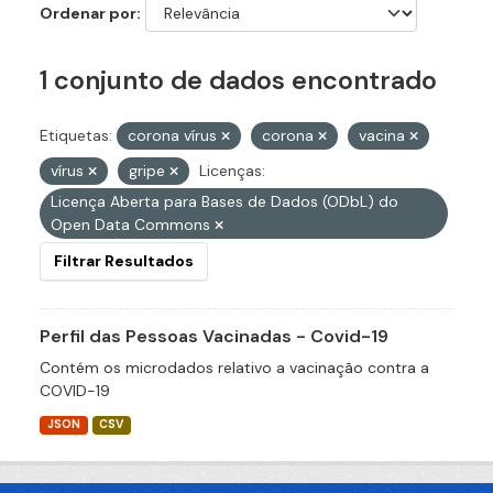
Ordenar por
1 conjunto de dados encontrado
Etiquetas:
corona vírus
corona
vacina
vírus
gripe
Licenças:
Licença Aberta para Bases de Dados (ODbL) do
Open Data Commons
Filtrar Resultados
Perfil das Pessoas Vacinadas - Covid-19
Contém os microdados relativo a vacinação contra a
COVID-19
JSON
CSV