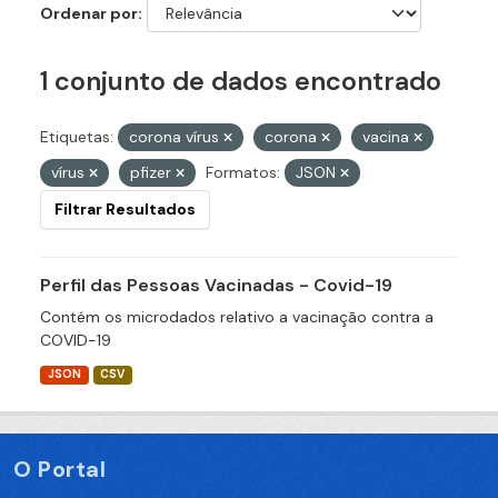
Ordenar por
1 conjunto de dados encontrado
Etiquetas:
corona vírus
corona
vacina
vírus
pfizer
Formatos:
JSON
Filtrar Resultados
Perfil das Pessoas Vacinadas - Covid-19
Contém os microdados relativo a vacinação contra a
COVID-19
JSON
CSV
O Portal